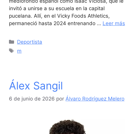
mediofondo español como Isaac Viciosa, que le
invitó a unirse a su escuela en la capital
pucelana. Allí, en el Vicky Foods Athletics,
permaneció hasta 2024 entrenando …
Leer más
Categorías
Deportista
Etiquetas
m
Álex Sangil
6 de junio de 2026
por
Álvaro Rodríguez Melero