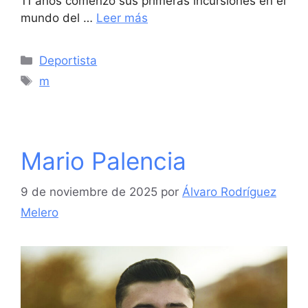
11 años comenzó sus primeras incursiones en el
mundo del …
Leer más
Categorías
Deportista
Etiquetas
m
Mario Palencia
9 de noviembre de 2025
por
Álvaro Rodríguez
Melero