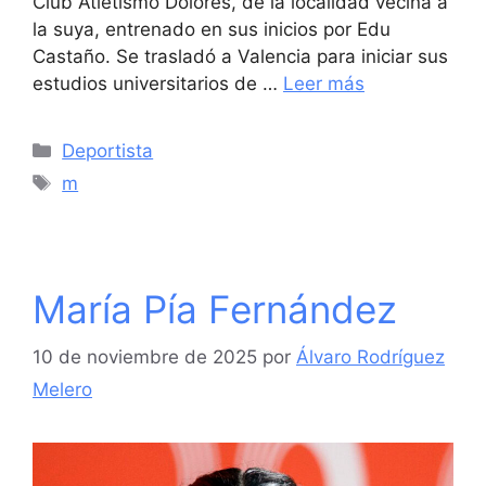
Club Atletismo Dolores, de la localidad vecina a
la suya, entrenado en sus inicios por Edu
Castaño. Se trasladó a Valencia para iniciar sus
estudios universitarios de …
Leer más
Categorías
Deportista
Etiquetas
m
María Pía Fernández
10 de noviembre de 2025
por
Álvaro Rodríguez
Melero