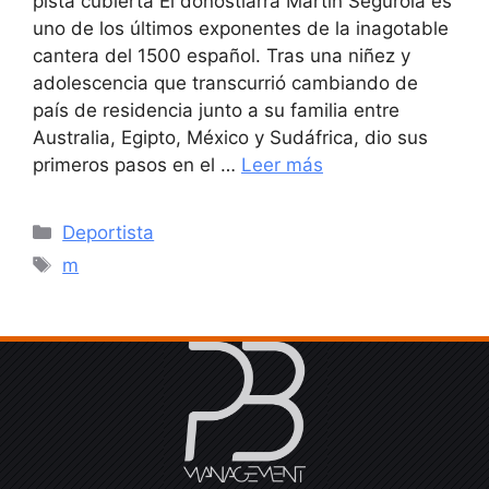
pista cubierta El donostiarra Martín Segurola es
uno de los últimos exponentes de la inagotable
cantera del 1500 español. Tras una niñez y
adolescencia que transcurrió cambiando de
país de residencia junto a su familia entre
Australia, Egipto, México y Sudáfrica, dio sus
primeros pasos en el …
Leer más
Categorías
Deportista
Etiquetas
m