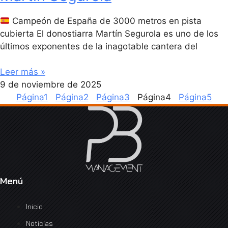
Campeón de España de 3000 metros en pista
cubierta El donostiarra Martín Segurola es uno de los
últimos exponentes de la inagotable cantera del
Leer más »
9 de noviembre de 2025
Página
1
Página
2
Página
3
Página
4
Página
5
Menú
Inicio
Noticias