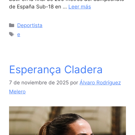
de España Sub-18 en …
Leer más
Categorías
Deportista
Etiquetas
e
Esperança Cladera
7 de noviembre de 2025
por
Álvaro Rodríguez
Melero